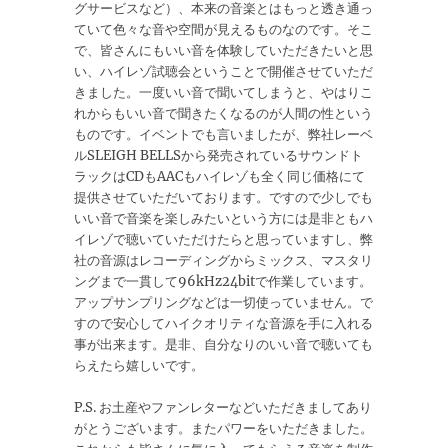
グサービスなど）、本来の音楽とはもっと透き通っ
ていて色々な音や空間が見えるものなのです。そこ
で、皆さんにもいい音を体験していただきたいと思
い、ハイレゾ試聴会ということで開催させていただ
きました。一度いい音で聞いてしまうと、やはりこ
れからもいい音で聞きたくなるのが人間の性という
ものです。イベントでも言いましたが、弊社レーベ
ルSLEIGH BELLSから発売されているサウンドト
ラックはCDもAACもハイレゾも全く同じ価格にて
提供させていただいております。ですので少しでも
いい音で音楽を楽しみたいという方には是非ともハ
イレゾで聴いていただけたらと思っていますし、弊
社の音源はレコーディングからミックス、マスタリ
ングまで一貫して96kHz24bitで作業しています。
アップサンプリングなどは一切使っていません。で
すので安心してハイクオリティな音源を手に入れる
事が出来ます。是非、自分なりのいい音で聴いても
らえたら嬉しいです。
P.S. お土産やファンレターなどいただきましてあり
がとうございます。またパワーをいただきました。