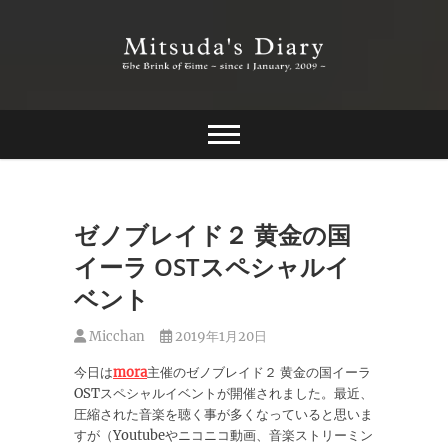
Skip
to
content
The Brink of Time ~ since 1 january 2009 ~
Mitsuda's Diary
ゼノブレイド２ 黄金の国
イーラ OSTスペシャルイ
ベント
Micchan
2019年1月20日
今日は
mora
主催のゼノブレイド２ 黄金の国イーラ
OSTスペシャルイベントが開催されました。最近、
圧縮された音楽を聴く事が多くなっていると思いま
すが（Youtubeやニコニコ動画、音楽ストリーミン