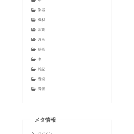
楽器
機材
演劇
漫画
絵画
車
雑記
音楽
音響
メタ情報
ログイン