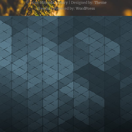
© 2026
Mitsuda's Diary
| Designed by:
Theme
Freesia
| Powered by:
WordPress