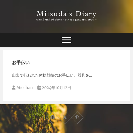
Skip
to
content
The Brink of Time ~ since 1 january 2009 ~
Mitsuda's Diary
お手伝い
山梨で行われた体操競技のお手伝い。器具を…
Micchan
2024年10月12日