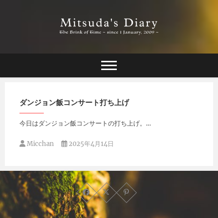
Skip
to
content
The Brink of Time ~ since 1 january 2009 ~
Mitsuda's Diary
ダンジョン飯コンサート打ち上げ
今日はダンジョン飯コンサートの打ち上げ。…
Micchan
2025年4月14日