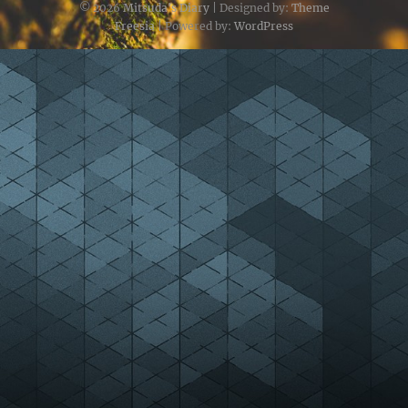
© 2026
Mitsuda's Diary
| Designed by:
Theme
Freesia
| Powered by:
WordPress