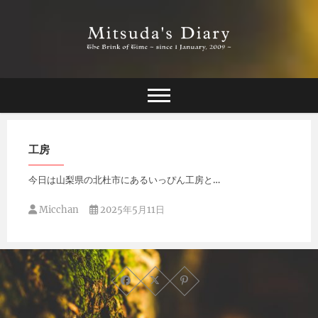
Skip
to
content
The Brink of Time ~ since 1 january 2009 ~
Mitsuda's Diary
工房
今日は山梨県の北杜市にあるいっぴん工房と…
Micchan
2025年5月11日