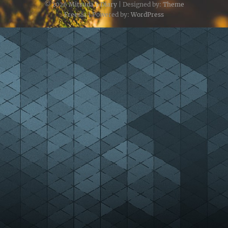
© 2026
Mitsuda's Diary
| Designed by:
Theme
Freesia
| Powered by:
WordPress