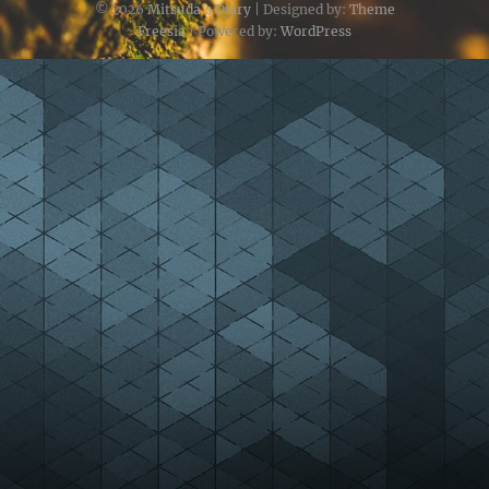
© 2026
Mitsuda's Diary
| Designed by:
Theme
Freesia
| Powered by:
WordPress