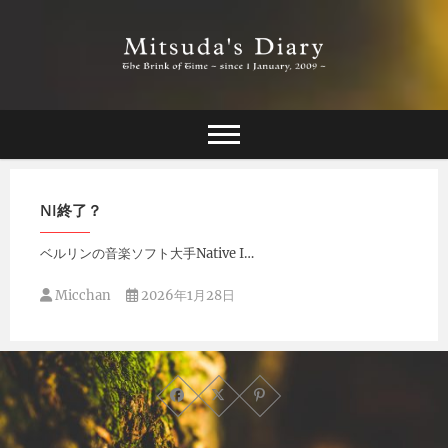
Skip
to
content
The Brink of Time ~ since 1 january 2009 ~
Mitsuda's Diary
NI終了？
ベルリンの音楽ソフト大手Native I…
Micchan
2026年1月28日