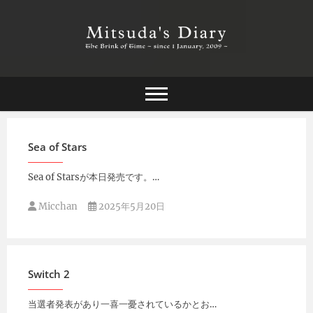
Skip
to
content
The Brink of Time ~ since 1 january 2009 ~
Mitsuda's Diary
Sea of Stars
Sea of Starsが本日発売です。…
Micchan
2025年5月20日
Switch 2
当選者発表があり一喜一憂されているかとお…