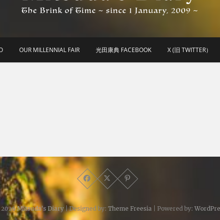
he Brink of Time ~ since 1 january 2009 ~
Mitsuda's Diary
O
OUR MILLENNIAL FAIR
光田康典 FACEBOOK
X (旧 TWITTER）
 2026
Mitsuda's Diary
| Designed by:
Theme Freesia
| Powered by:
WordPre