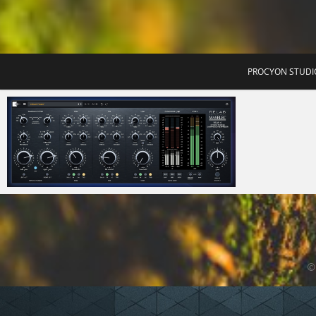
T
PROCYON STUDI
Micchan
2025年3月18日
©