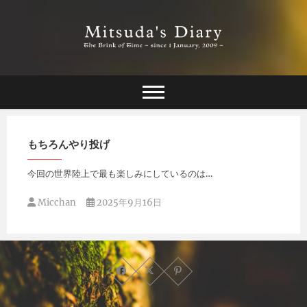
Skip
to
content
The Brink of Time ~ since 1 january 2009 ~
Mitsuda's Diary
もちろんやり投げ
今回の世界陸上で最も楽しみにしているのは…
Micchan
2025年9月16日