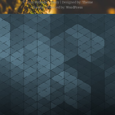
© 2026
Mitsuda's Diary
| Designed by:
Theme
Freesia
| Powered by:
WordPress