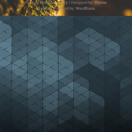
© 2026
Mitsuda's Diary
| Designed by:
Theme
Freesia
| Powered by:
WordPress