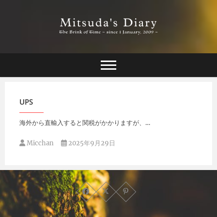
Skip
to
content
The Brink of Time ~ since 1 january 2009 ~
Mitsuda's Diary
UPS
海外から直輸入すると関税がかかりますが、…
Micchan
2025年9月29日