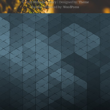
© 2026
Mitsuda's Diary
| Designed by:
Theme
Freesia
| Powered by:
WordPress