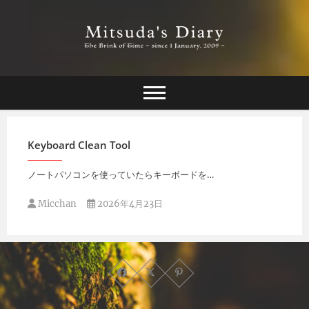
Skip
to
content
The Brink of Time ~ since 1 january 2009 ~
Mitsuda's Diary
Keyboard Clean Tool
ノートパソコンを使っていたらキーボードを…
Micchan
2026年4月23日