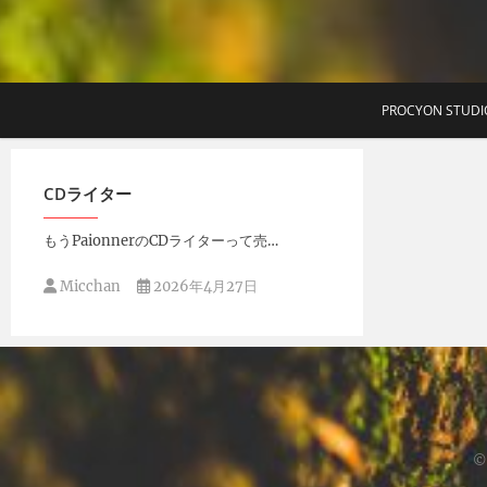
T
PROCYON STUDI
CDライター
もうPaionnerのCDライターって売…
Micchan
2026年4月27日
©