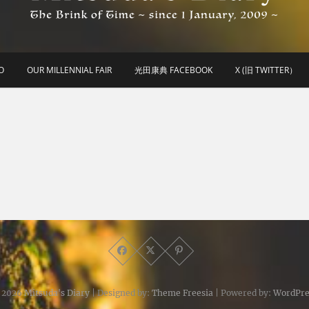
he Brink of Time ~ since 1 january 2009 ~
Mitsuda's Diary
O
OUR MILLENNIAL FAIR
光田康典 FACEBOOK
X (旧 TWITTER）
 2026
Mitsuda's Diary
| Designed by:
Theme Freesia
| Powered by:
WordPre