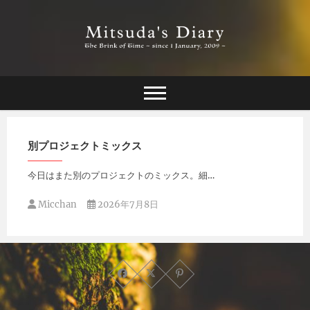
Skip
to
content
The Brink of Time ~ since 1 january 2009 ~
Mitsuda's Diary
別プロジェクトミックス
今日はまた別のプロジェクトのミックス。細…
Micchan
2026年7月8日