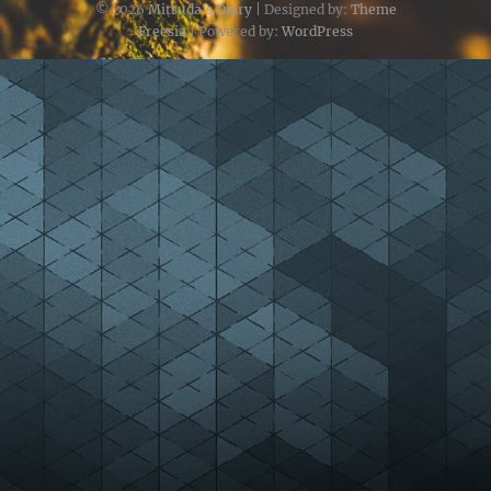
© 2026
Mitsuda's Diary
| Designed by:
Theme
Freesia
| Powered by:
WordPress