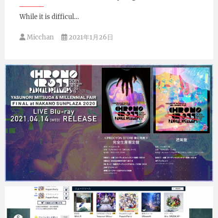
While it is difficul…
Micchan
2021年1月26日
Micchan
2021年1月25日