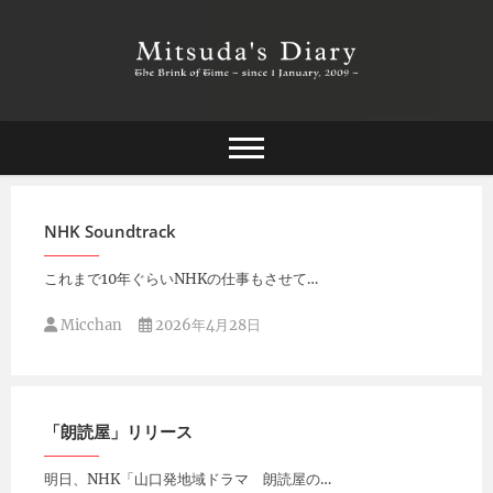
Skip
to
content
The Brink of Time ~ since 1 january 2009 ~
Mitsuda's Diary
NHK Soundtrack
これまで10年ぐらいNHKの仕事もさせて…
Micchan
2026年4月28日
「朗読屋」リリース
明日、NHK「山口発地域ドラマ 朗読屋の…