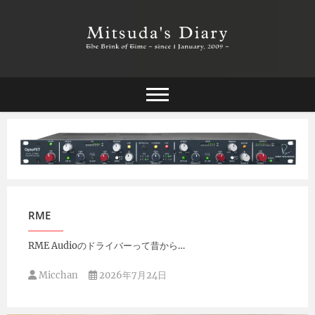
Skip
to
content
The Brink of Time ~ since 1 january 2009 ~
Mitsuda's Diary
Micchan
2026年7月31日
RME
RME Audioのドライバーって昔から…
Micchan
2026年7月24日