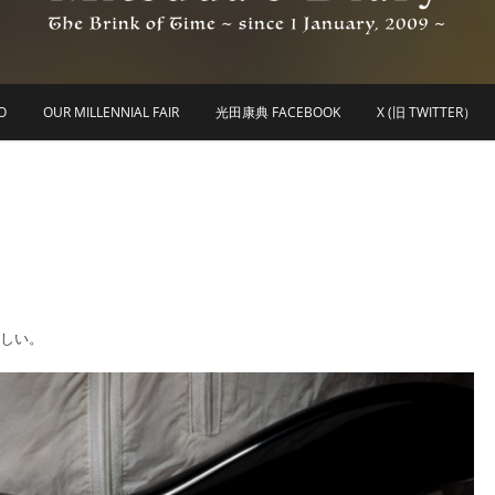
he Brink of Time ~ since 1 january 2009 ~
Mitsuda's Diary
O
OUR MILLENNIAL FAIR
光田康典 FACEBOOK
X (旧 TWITTER）
らしい。