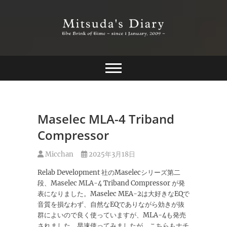
Skip
to
content
The Brink of Time ~ since 1 january 2009 ~
Mitsuda's Diary
Maselec MLA-4 Triband
Compressor
Micchan
2025年3月18日
Relab Development 社のMaselecシリーズ第二
段、Maselec MLA-4 Triband Compressor が発
表になりました。Maselec MEA-2は大好きなEQで
音質を損なわず、自然なEQでありながら効きが抜
群によいので良く使っていますが、MLA-4も発売
されました。早速使ってみましたが、こちらもナチ