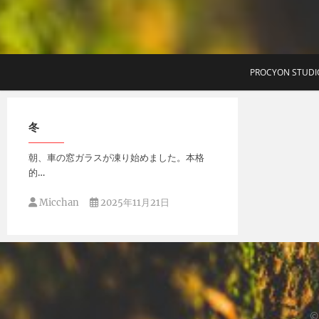
T
PROCYON STUDI
冬
朝、車の窓ガラスが凍り始めました。本格
的…
Micchan
2025年11月21日
©