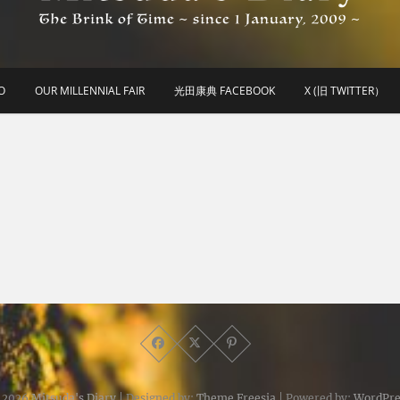
he Brink of Time ~ since 1 january 2009 ~
Mitsuda's Diary
O
OUR MILLENNIAL FAIR
光田康典 FACEBOOK
X (旧 TWITTER）
 2026
Mitsuda's Diary
| Designed by:
Theme Freesia
| Powered by:
WordPre