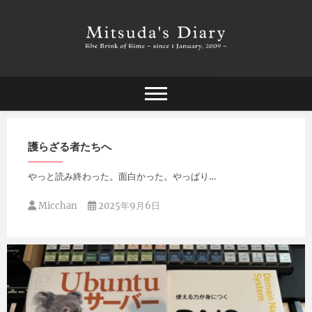
Skip
to
content
The Brink of Time ~ since 1 january 2009 ~
Mitsuda's Diary
護らざる者たちへ
やっと読み終わった。面白かった。やっぱり…
Micchan
2025年9月6日