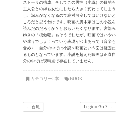
ストーリの構成、そしてこの男性（小説）の目的も
主人公との絆も女性にしたら大きく変わってしまう
し、深みがなくなるので絶対可変してはいけないと
ころだと思うわけです。映画の脚本家はこの小説を
読んだのだろうか？とおもいたくなります。宮部み
ゆきの「模倣犯」もそうでしたが、映画ではいやい
や違うでしょ！っていう表現が沢山あって（音楽も
含め）、自分の中では小説＞映画という図は確固た
るものとなっています。小説を超えた映画は正直自
分の中では現時点で存在していません。
カテゴリー:
本
BOOK
←
台風
Legion Go 2
→