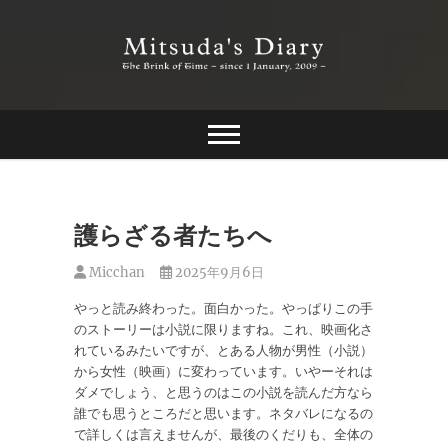
Skip
to
content
The Brink of Time ~ since 1 january 2009 ~
Mitsuda's Diary
護らざる者たちへ
Micchan
2025年9月6日
やっと読み終わった。面白かった。やっぱりこの手
のストーリーは小説に限りますね。これ、映画化さ
れているみたいですが、とある人物が男性（小説）
から女性（映画）に変わっています。いやーそれは
ダメでしょう、と思うのはこの小説を読んだ方なら
誰でも思うところだと思います。ネタバレになるの
で詳しくは言えませんが、最後のくだりも、全体の