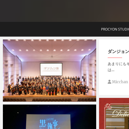
T
PROCYON STUDI
ダンジョ
あまりにも
は…
Micchan
Micchan
2025年3月9日