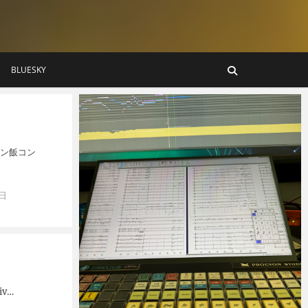
BLUESKY
ョン飯コン
0日
iv…