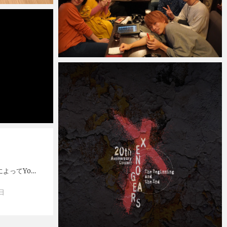
Micchan
2019年3月17日
。
よってYo…
日