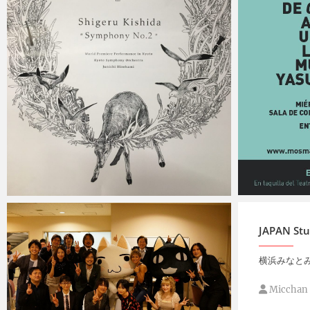
Micchan
Micchan
2019年3月30日
JAPAN St
横浜みなと
Micchan