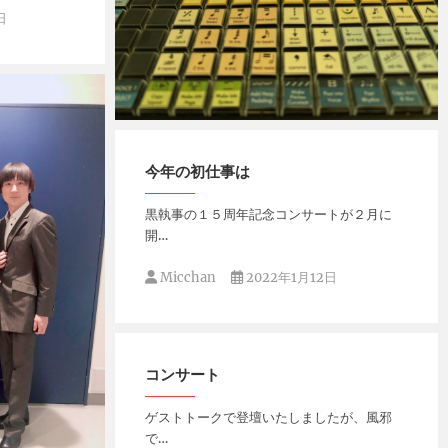
日
Micchan
2024年9月13日
今年の初仕事は
黒執事の１５周年記念コンサートが２月に
開…
Micchan
2022年1月12日
コンサート
ゲストトークで登壇いたしましたが、風邪
で…