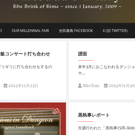
he Brink of Time ~ since 1 january 2009 ~
Mitsuda's Diary
O
OUR MILLENNIAL FAIR
光田康典 FACEBOOK
X (旧 TWITTER）
ン飯コンサート打ち合わせ
譜面
ギリギリに打ち合わせをするの
来年3月におこなわれるダンジ
サ…
2024年12月23日
Micchan
2024年11月3
黒執事レポート
先週行われた「黒執事15th Ann