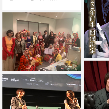
Micchan
Micchan
2019年9月28日