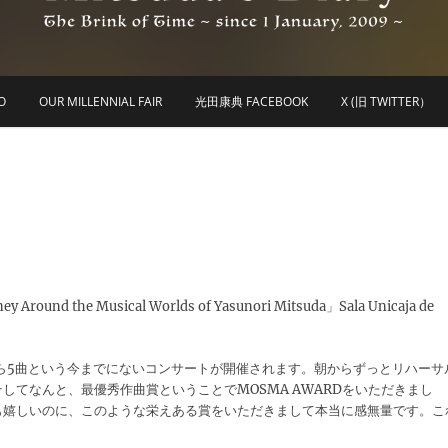
he Brink of Time ~ since 1 january 2009 ~
Mitsuda's Diary
O
OUR MILLENNIAL FAIR
光田康典 FACEBOOK
X (旧 TWITTER）
Around the Musical Worlds of Yasunori Mitsuda」Sala Unicaja de
ら5曲という今までにないコンサートが開催されます。朝からずっとリハーサ
てなんと、最優秀作曲賞ということでMOSMA AWARDをいただきまし
も嬉しいのに、このような栄えある賞をいただきまして本当に感無量です。こ