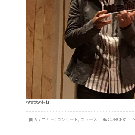
授賞式の模様
カテゴリー:
コンサート
,
ニュース
CONCERT
、