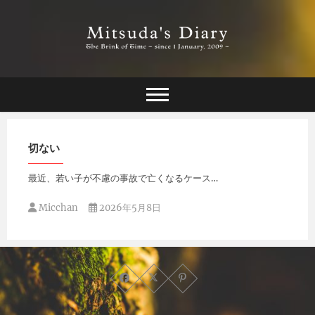
Skip
to
content
The Brink of Time ~ since 1 january 2009 ~
Mitsuda's Diary
切ない
最近、若い子が不慮の事故で亡くなるケース…
Micchan
2026年5月8日