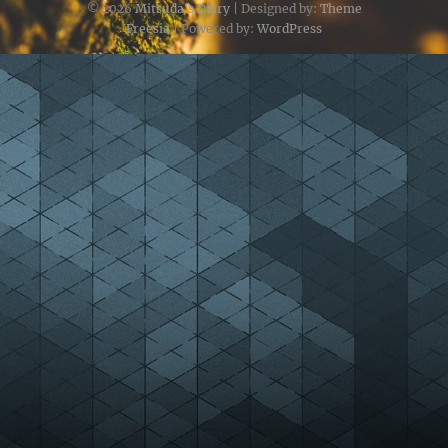
© 2026
Mitsuda's Diary
| Designed by:
Theme
Freesia
| Powered by:
WordPress