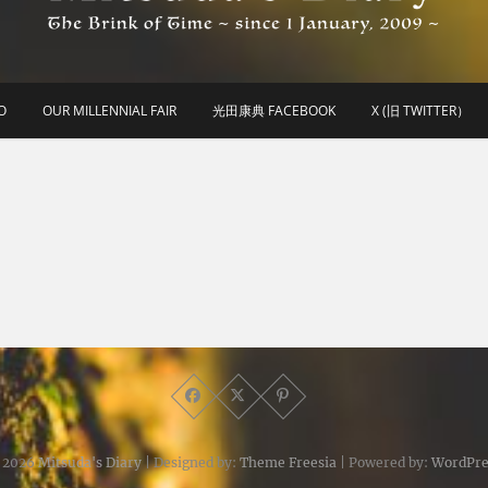
he Brink of Time ~ since 1 january 2009 ~
Mitsuda's Diary
O
OUR MILLENNIAL FAIR
光田康典 FACEBOOK
X (旧 TWITTER）
 2026
Mitsuda's Diary
| Designed by:
Theme Freesia
| Powered by:
WordPre