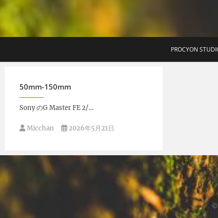
T
PROCYON STUDI
50mm-150mm
Sony のG Master FE 2/…
Micchan
2026年5月21日
©