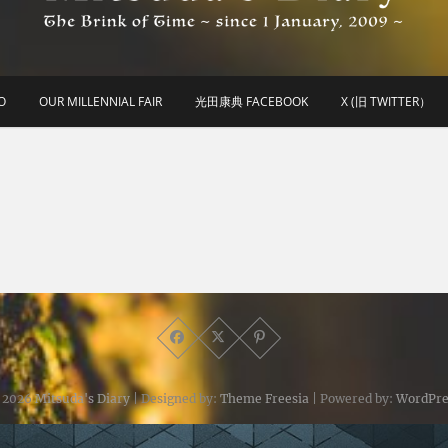
he Brink of Time ~ since 1 january 2009 ~
Mitsuda's Diary
O
OUR MILLENNIAL FAIR
光田康典 FACEBOOK
X (旧 TWITTER）
 2026
Mitsuda's Diary
| Designed by:
Theme Freesia
| Powered by:
WordPre