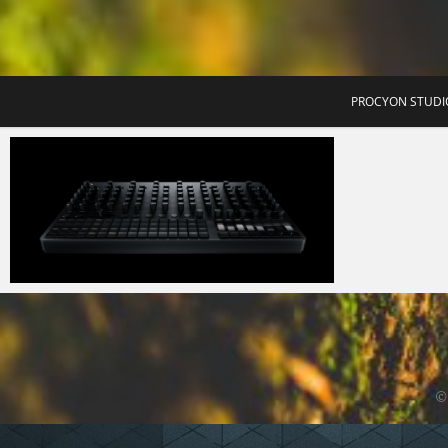
T
PROCYON STUDI
Micchan
2026年5月9日
©