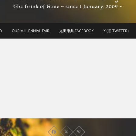
he Brink of Time ~ since 1 january 2009 ~
Mitsuda's Diary
O
OUR MILLENNIAL FAIR
光田康典 FACEBOOK
X (旧 TWITTER）