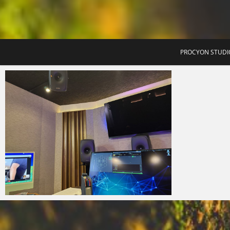
T
PROCYON STUDI
Micchan
2026年5月31日