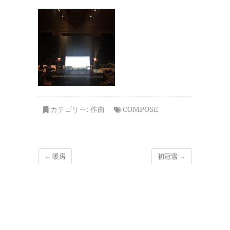
カテゴリー:
作曲
COMPOSE
←
暖房
初冠雪
→