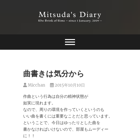
Skip
to
content
The Brink of Time ~ since 1 january 2009 ~
Mitsuda's Diary
曲書きは気分から
Micchan
2015年10月10日
作曲という行為は自分の精神状態が
如実に現れます。
なので、周りの環境を作っていくというのも
いい曲を書くには重要なことだと思っています。
ということで、今日はゆったりとした曲を
書かなければいけないので、部屋もムーディー
に！！