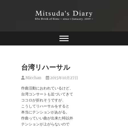
Skip
to
content
The Brink of Time ~ since 1 january 2009 ~
Mitsuda's Diary
台湾リハーサル
Micchan
2015年10月27日
作曲活動におわれているけど、
台湾コンサートも近づいてきて
ココロが折れそうですが、
こうしてリハーサルをすると
本当にテンションがあがる。
作曲っていい曲が出来た時以外
テンションが上がらないので