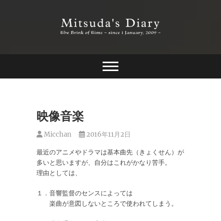
Skip
to
content
The Brink of Time ~ since 1 january 2009 ~
Mitsuda's Diary
映像音楽
Micchan
2016年11月2日
最近のアニメやドラマは基本曲先（きょくせん）が
多いと思いますが、自分はこれがかなり苦手。
理由としては、
１．音響監督のセンスによっては
楽曲が意図しないところで使われてしまう。