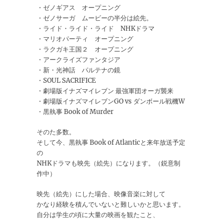
・ゼノギアス オープニング
・ゼノサーガ ムービーの半分は絵先。
・ライド・ライド・ライド NHKドラマ
・マリオパーティ オープニング
・ラクガキ王国２ オープニング
・アークライズファンタジア
・新・光神話 パルテナの鏡
・SOUL SACRIFICE
・劇場版イナズマイレブン 最強軍団オーガ襲来
・劇場版イナズマイレブンGO vs ダンボール戦機W
・黒執事 Book of Murder
そのた多数。
そして今、黒執事 Book of Atlanticと来年放送予定
の
NHKドラマも映先（絵先）になります。（鋭意制
作中）
映先（絵先）にした場合、映像音楽に対して
かなり経験を積んでいないと難しいかと思います。
自分は学生の頃に大量の映画を観たこと、