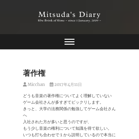
Skip
to
content
The Brink of Time ~ since 1 january 2009 ~
Mitsuda's Diary
著作権
Micchan
2017年4月11日
どうも音楽の著作権についてよく理解していない
ゲーム会社さんが多すぎてビックリします。
きっと、大学の法務関係の勉強してゲーム会社さん
へ
入社された方が多いと思うのですが、
もう少し音楽の権利について知識を得て欲しい。
いつも打ち合わせで１から説明しているので本当に