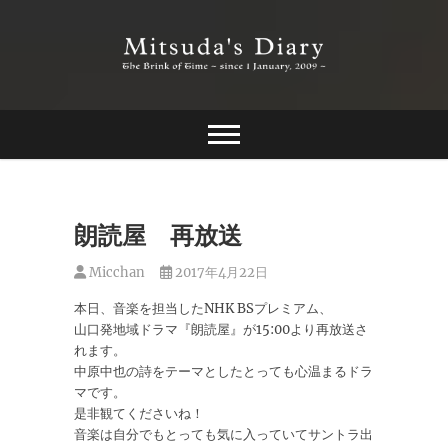
Skip
to
content
The Brink of Time ~ since 1 january 2009 ~
Mitsuda's Diary
朗読屋 再放送
Micchan
2017年4月22日
本日、音楽を担当したNHK BSプレミアム、
山口発地域ドラマ『朗読屋』が15:00より再放送さ
れます。
中原中也の詩をテーマとしたとっても心温まるドラ
マです。
是非観てくださいね！
音楽は自分でもとっても気に入っていてサントラ出