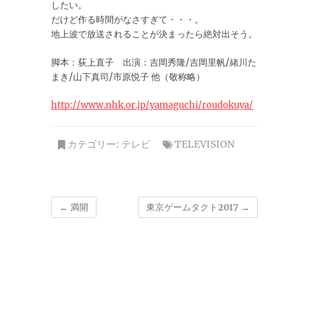
したい。
だけど作る時間がなさすぎて・・・。
地上波で放送されることが決まったら絶対出そう。
脚本：荻上直子 出演：吉岡秀隆/吉岡里帆/緒川た
まき/山下真司/市原悦子 他（敬称略）
http://www.nhk.or.jp/yamaguchi/roudokuya/
カテゴリー:
テレビ
TELEVISION
←
満開
東京ゲームタクト2017
→