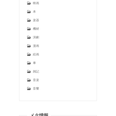
映画
本
楽器
機材
演劇
漫画
絵画
車
雑記
音楽
音響
メタ情報