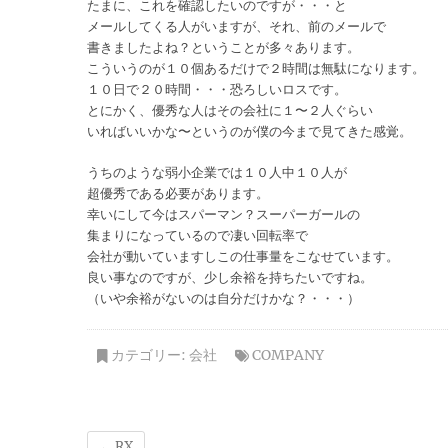
たまに、これを確認したいのですが・・・と
メールしてくる人がいますが、それ、前のメールで
書きましたよね？ということが多々あります。
こういうのが１０個あるだけで２時間は無駄になります。
１０日で２０時間・・・恐ろしいロスです。
とにかく、優秀な人はその会社に１〜２人ぐらい
いればいいかな〜というのが僕の今まで見てきた感覚。
うちのような弱小企業では１０人中１０人が
超優秀である必要があります。
幸いにして今はスパーマン？スーパーガールの
集まりになっているので凄い回転率で
会社が動いていますしこの仕事量をこなせています。
良い事なのですが、少し余裕を持ちたいですね。
（いや余裕がないのは自分だけかな？・・・）
カテゴリー:
会社
COMPANY
←
RX