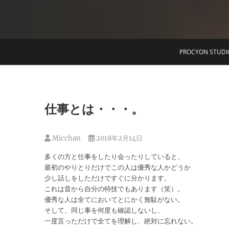
T
PROCYON STUDI
仕事とは・・・。
Micchan
2018年2月14日
多くの方と仕事をしたり会ったりしていると、
最初のやりとりだけでこの人は優秀な人かどうか
少し話しをしただけですぐに分かります。
これは昔から自分の特技でもあります（笑）。
優秀な人は全てにおいてとにかく無駄がない。
そして、同じ事を何度も確認しないし、
一度言っただけで全てを理解し、絶対に忘れない。