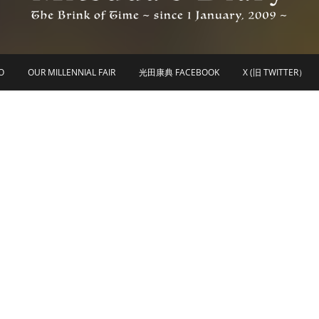
he Brink of Time ~ since 1 january 2009 ~
Mitsuda's Diary
O
OUR MILLENNIAL FAIR
光田康典 FACEBOOK
X (旧 TWITTER）