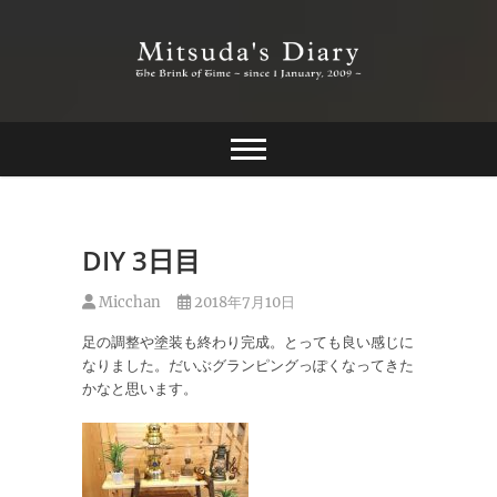
Skip
to
content
The Brink of Time ~ since 1 january 2009 ~
Mitsuda's Diary
DIY 3日目
Micchan
2018年7月10日
足の調整や塗装も終わり完成。とっても良い感じに
なりました。だいぶグランピングっぽくなってきた
かなと思います。