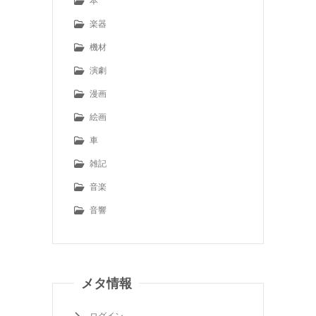
本
楽器
機材
演劇
漫画
絵画
車
雑記
音楽
音響
メタ情報
ログイン