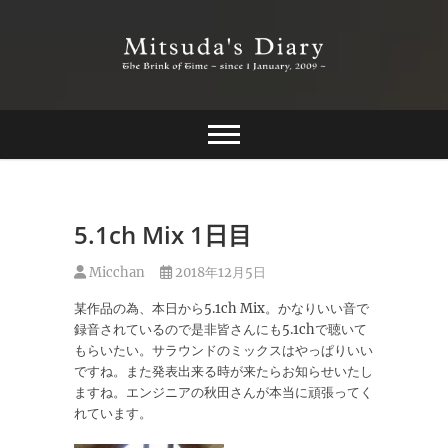
Skip
to
content
The Brink of Time ~ since 1 january 2009 ~
Mitsuda's Diary
5.1ch Mix 1日目
Micchan
2018年12月5日
某作品の為、本日から5.1ch Mix。かなりいい音で
録音されているので是非皆さんにも5.1chで聴いて
もらいたい。サラウンドのミックスはやっぱりいい
ですね。また発表出来る時が来たらお知らせいたし
ますね。エンジニアの秋田さんが本当に頑張ってく
れています。