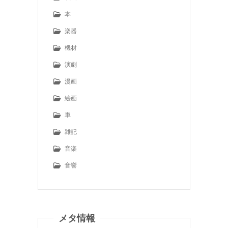
本
楽器
機材
演劇
漫画
絵画
車
雑記
音楽
音響
メタ情報