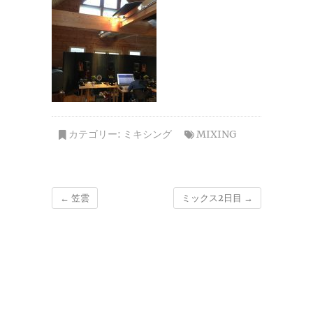
カテゴリー:
ミキシング
MIXING
←
笠雲
ミックス2日目
→