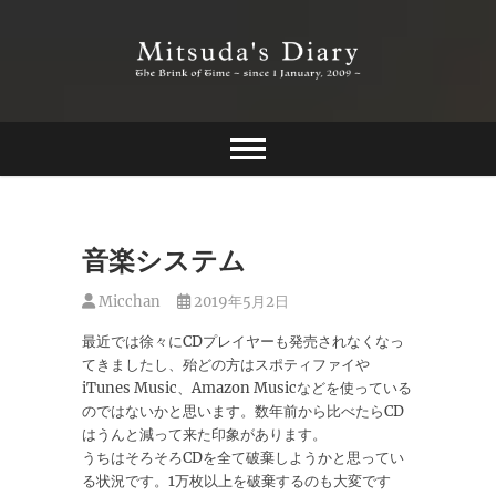
Skip
to
content
The Brink of Time ~ since 1 january 2009 ~
Mitsuda's Diary
音楽システム
Micchan
2019年5月2日
最近では徐々にCDプレイヤーも発売されなくなっ
てきましたし、殆どの方はスポティファイや
iTunes Music、Amazon Musicなどを使っている
のではないかと思います。数年前から比べたらCD
はうんと減って来た印象があります。
うちはそろそろCDを全て破棄しようかと思ってい
る状況です。1万枚以上を破棄するのも大変です