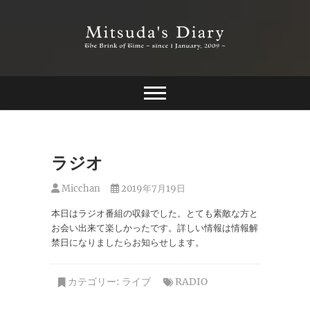
Skip
to
content
The Brink of Time ~ since 1 january 2009 ~
Mitsuda's Diary
ラジオ
Micchan
2019年7月19日
本日はラジオ番組の収録でした。とても素敵な方と
お会い出来て楽しかったです。詳しい情報は情報解
禁日になりましたらお知らせします。
カテゴリー:
ライブ
RADIO