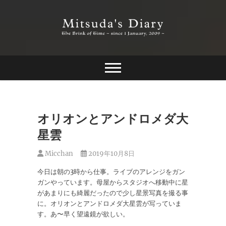
Skip
to
content
The Brink of Time ~ since 1 january 2009 ~
Mitsuda's Diary
オリオンとアンドロメダ大
星雲
Micchan
2019年10月8日
今日は朝の3時から仕事。ライブのアレンジをガン
ガンやっています。母屋からスタジオへ移動中に星
があまりにも綺麗だったので少し星景写真を撮る事
に。オリオンとアンドロメダ大星雲が写っていま
す。あ〜早く望遠鏡が欲しい。