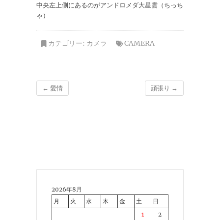
中央左上側にあるのがアンドロメダ大星雲（ちっち
ゃ）
カテゴリー:
カメラ
CAMERA
←
愛情
頑張り
→
2026年8月
月
火
水
木
金
土
日
1
2