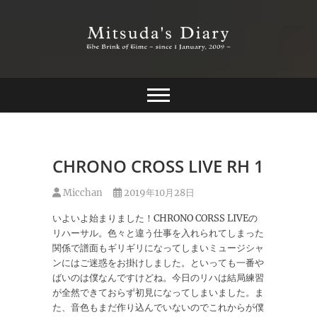
Skip
to
content
The Brink of Time ~ since 1 january 2009 ~
Mitsuda's Diary
CHRONO CROSS LIVE RH 1
Micchan
2019年10月28日
いよいよ始まりました！CHRONO CORSS LIVEの
リハーサル。色々と違う仕事を入れられてしまった
関係で譜面もギリギリになってしまいミュージシャ
ンにはご迷惑をお掛けしました。といっても一番や
ばいのは僕なんですけどね。今日のリハは結局練習
が全然できておらず初見になってしまいました。ま
た、音色もまだ作り込んでいないのでこれからが僕