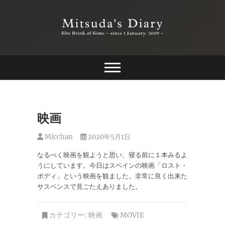
Skip
to
content
The Brink of Time ~ since 1 january 2009 ~
Mitsuda's Diary
映画
Micchan
2020年5月1日
なるべく映画を観ようと思い、寝る前に１本みるよ
うにしています。今日はスペインの映画「ロスト・
ボディ」という映画を観ました。非常に良く出来た
サスペンスで見ごたえありました。
カテゴリー:
映画
MOVIE