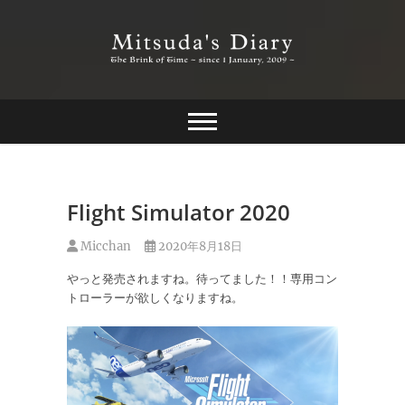
Skip
to
content
The Brink of Time ~ since 1 january 2009 ~
Mitsuda's Diary
Flight Simulator 2020
Micchan
2020年8月18日
やっと発売されますね。待ってました！！専用コン
トローラーが欲しくなりますね。