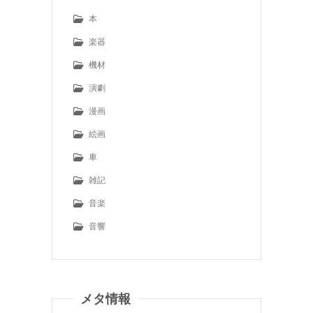
本
楽器
機材
演劇
漫画
絵画
車
雑記
音楽
音響
メタ情報