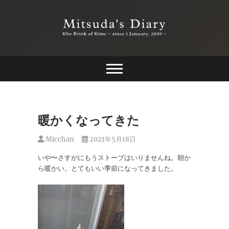
Skip
to
content
The Brink of Time ~ since 1 january 2009 ~
Mitsuda's Diary
暖かくなってきた
Micchan
2021年5月18日
いや〜さすがにもうストーブはいりませんね。朝か
ら暖かい。とてもいい季節になってきました。