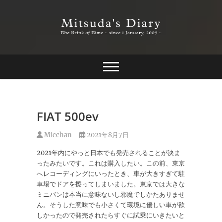
Skip
to
content
The Brink of Time ~ since 1 january 2009 ~
Mitsuda's Diary
FIAT 500ev
Micchan
2021年8月7日
2021年内にやっと日本でも発売されることが決ま
ったみたいです。これは購入したい。この前、東京
へレコーディングにいったとき、車が大きすぎて駐
車場でドアを擦ってしまいました。東京では大きな
ミニバンは本当に意味ないし邪魔でしかたありませ
ん。そうした意味でも小さくて環境に優しい車が欲
しかったので発売されたらすぐに試乗にいきたいと