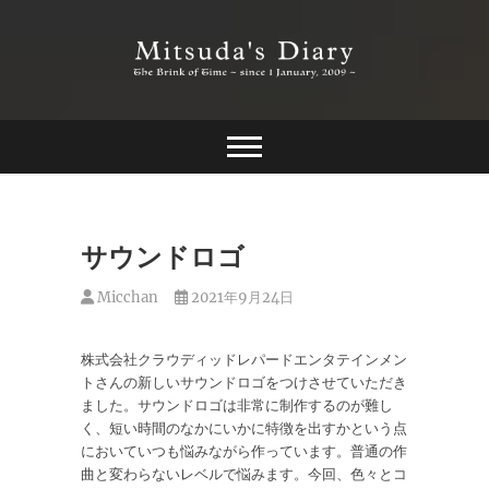
Skip
to
content
The Brink of Time ~ since 1 january 2009 ~
Mitsuda's Diary
サウンドロゴ
Micchan
2021年9月24日
株式会社クラウディッドレパードエンタテインメン
トさんの新しいサウンドロゴをつけさせていただき
ました。サウンドロゴは非常に制作するのが難し
く、短い時間のなかにいかに特徴を出すかという点
においていつも悩みながら作っています。普通の作
曲と変わらないレベルで悩みます。今回、色々とコ