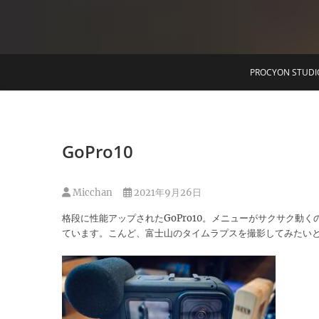
T
PROCYON STUDI
GoPro10
Micchan
2021年9月26日
格段に性能アップされたGoPro10。メニューがサクサク動
ています。こんど、富士山のタイムラプスを撮影してみたい