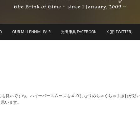
he Brink of Time ~ since 1 january 2009 ~
Mitsuda's Diary
O
OUR MILLENNIAL FAIR
光田康典 FACEBOOK
X (旧 TWITTER）
くのも良いですね。ハイーパースムーズも４.０になりめちゃくちゃ手振れが効
と思います。