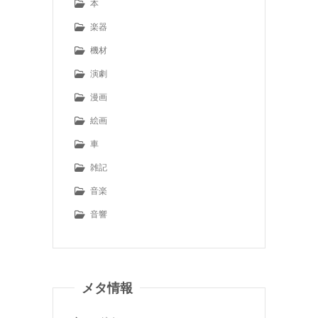
本
楽器
機材
演劇
漫画
絵画
車
雑記
音楽
音響
メタ情報