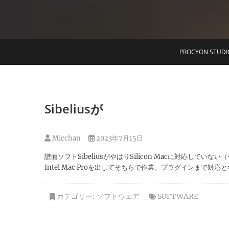
T
PROCYON STUDI
Sibeliusが
Micchan
2023年7月15日
譜面ソフトSibeliusがやはりSilicon Macに対応してい
Intel Mac Proを出してそちらで作業。プラグインまで対応とな
カテゴリー:
ソフトウェア
SOFTWARE