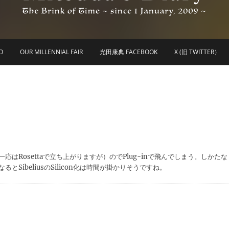
he Brink of Time ~ since 1 january 2009 ~
Mitsuda's Diary
O
OUR MILLENNIAL FAIR
光田康典 FACEBOOK
X (旧 TWITTER）
ない（一応はRosettaで立ち上がりますが）のでPlug-inで飛んでしまう。しかたな
るとSibeliusのSilicon化は時間が掛かりそうですね。