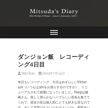
Skip
to
content
The Brink of Time ~ since 1 january 2009 ~
Mitsuda's Diary
ダンジョン飯 レコーディ
ング4日目
Micchan
2023年7月24日
本日もレコーディング。今日はめずらしいVictor
401（いつもは301をお借りするのですが）。リニ
ューアルされて綺麗になっていました。Harpは篠
崎さん。美しく滑らかなハープらしい音色を奏でて
くれて、彼女の音は個人的にとても好きな音なので
す。そして木管はもういつものメンバー。和気あい