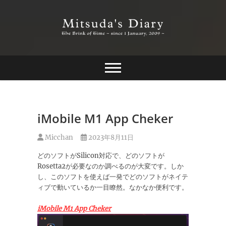
Skip
to
content
The Brink of Time ~ since 1 january 2009 ~
Mitsuda's Diary
iMobile M1 App Cheker
Micchan
2023年8月11日
どのソフトがSilicon対応で、どのソフトが
Rosetta2が必要なのか調べるのが大変です。しか
し、このソフトを使えば一発でどのソフトがネイテ
ィブで動いているか一目瞭然。なかなか便利です。
iMobile M1 App Cheker