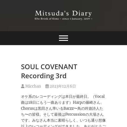
Skip
to
content
The Brink of Time ~ since 1 january 2009 ~
Mitsuda's Diary
SOUL COVENANT
Recording 3rd
Micchan
2023年12月6日
オケ系のレコーディングは本日が最終日。（Vocal
曲は18日にもう一曲あります）Harpの篠崎さん、
Chorusは黒田さん率いるBarzz〜鳥の吟遊詩人た
ち〜の皆様。そして最後はPercussionの大場さん
です。みなさん本当に素晴らしく、いつも通り想像
以上のレコーディングができました。ありがとうご