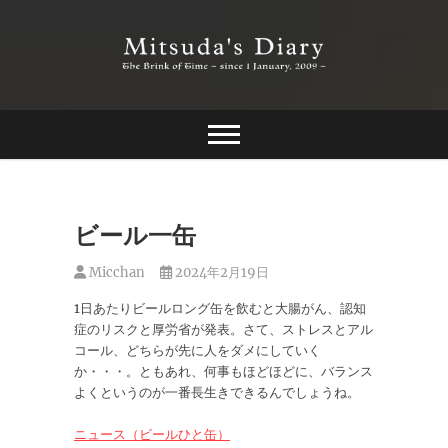
Skip
to
content
The Brink of Time ~ since 1 january 2009 ~
Mitsuda's Diary
ビール一缶
Micchan
2024年2月19日
1日あたりビールロング缶を飲むと大腸がん、認知
症のリスクと厚労省が発表。さて、ストレスとアル
コール、どちらが先に人をダメにしていく
か・・・。ともあれ、何事もほどほどに、バランス
よくというのが一番長生きできるんでしょうね。
ニュース（ビールひと缶）