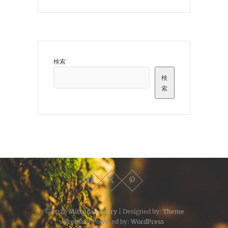
検索
検
索
© 2026
Mitsuda's Diary
| Designed by:
Theme
Freesia
| Powered by:
WordPress